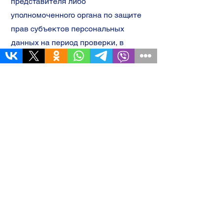
представителя либо
уполномоченного органа по защите
прав субъектов персональных
данных на период проверки, в
случае выявления недостоверных
персональных данных или
неправомерных действий.
7. ОТВЕТСТВЕННОСТЬ СТОРОН
7.1. Администрация сайта, не
исполнившая свои обязательства,
несёт ответственность за убытки,
понесённые Пользователем в связи
с неправомерным использованием
персональных данных, в
соответствии с законодательством