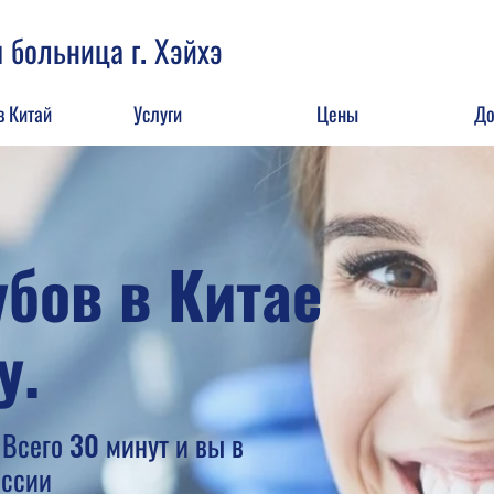
 больница г. Хэйхэ
в Китай
Услуги
Цены
До
бов в Китае
у.
Всего 30 минут и вы в
оссии