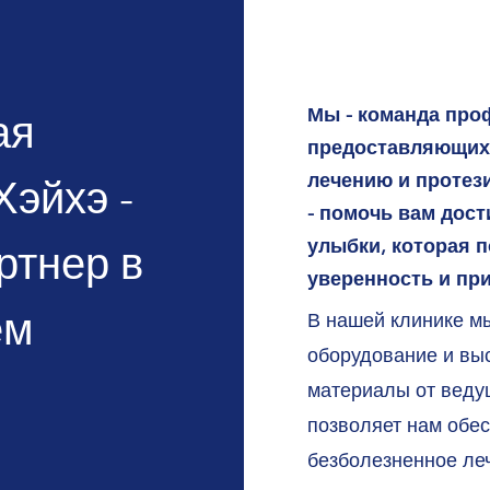
Мы - команда про
ая
предоставляющих 
лечению и протез
Хэйхэ -
- помочь вам дост
улыбки, которая 
ртнер в
уверенность и пр
ем
В нашей клинике м
оборудование и вы
материалы от веду
позволяет нам обе
безболезненное ле