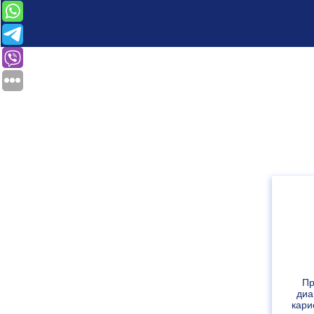
Пр
диа
кари