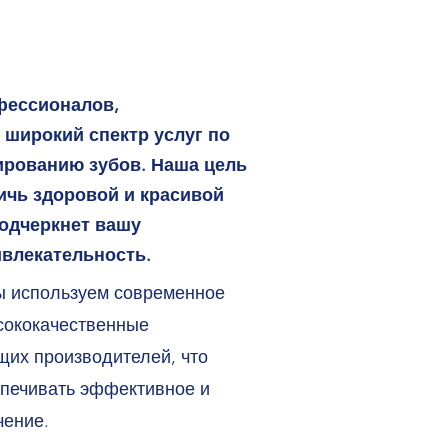
фессионалов,
широкий спектр услуг по
ированию зубов. Наша цель
ичь здоровой и красивой
подчеркнет вашу
ивлекательность.
ы используем современное
сококачественные
щих производителей, что
спечивать эффективное и
чение.