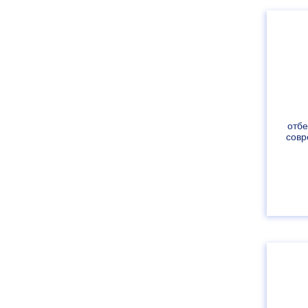
отб
совр