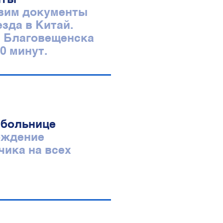
вим документы
зда в Китай.
с Благовещенска
0 минут.
 больнице
ождение
чика на всех