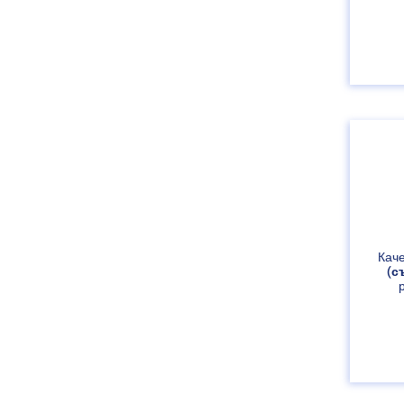
Кач
(с